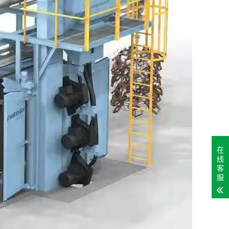
在
线
客
服