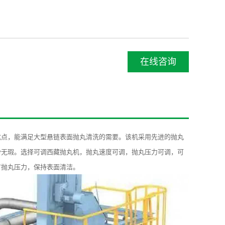
在线咨询
优点
，
能满足
大型
悬链
表面
抛丸
清洗的
需要
。
该机
采用先进的
抛丸
滑
无瑕
。
选择
可调西藏
抛丸机
，
抛丸
速度
可调
，
抛丸
压力
可调
，可
节
抛丸
压力
，
保持
表面
清洁
。