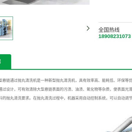
全国热线
18908231073
绍
型
悬链
通过
抛丸
清洗机
是一种新型
抛丸
清洗机
，
具有
效率高
、
能耗低
、
环保
等
通过设计
，可有效
清除
大型
悬链
表面的
污渍
、
油渍
、
氧化物
等杂质
，使
表面光
料的
抛丸
清洗
要求
。
在
抛丸
清洗
过程中
，
机器
采用
自动控制系统
，
可以
自动调