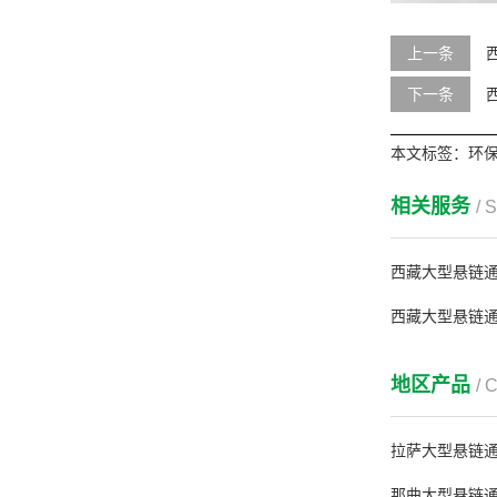
上一条
下一条
本文标签：
环
相关服务
/ 
西藏大型悬链
西藏大型悬链
地区产品
/ 
拉萨大型悬链
那曲大型悬链