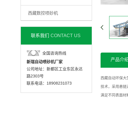
西藏数控喷砂机
联系我们
CONTACT US
全国咨询热线
产品介
新瑞自动喷砂机厂家
公司地址：新都区工业东区永达
路2303号
西藏自动
环保
大
联系电话：18908231073
技术
，
采用
悬链
满足不同
表面
材