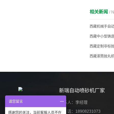
相关新闻
/ 
西藏滚筒抛丸
新瑞自动喷砂机厂家
请您留言
联系人：李经理
电 话：18908231073
感谢您的关注，当前客服人员不在